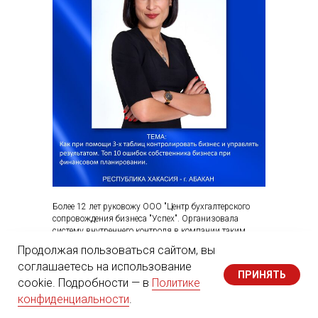
Более 12 лет руковожу ООО "Центр бухгалтерского
сопровождения бизнеса "Успех". Организовала
систему внутреннего контроля в компании таким
образом, что за 12 лет ни один из клиентов не
Продолжая пользоваться сайтом, вы
заплатил штраф по причине не правильно или
соглашаетесь на использование
несвоевременно сданной отчетности.
ПРИНЯТЬ
cookie. Подробности — в
Политике
Победитель ежегодной национальной премии в
конфиденциальности
.
области бухгалтерского и налогового учета
"Платиновый клевер" в номинации "Компания года",